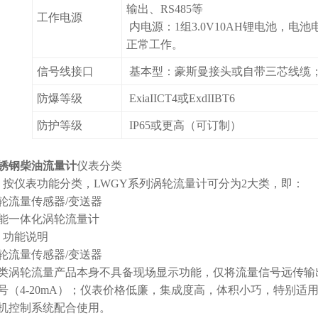
输出、RS485等
工作电源
内电源：1组3.0V10AH锂电池，电池电
正常工作。
信号线接口
基本型：豪斯曼接头或自带三芯线缆；防
防爆等级
ExiaIICT4或ExdIIBT6
防护等级
IP65或更高（可订制）
锈钢柴油流量计
仪表分类
、按仪表功能分类，LWGY系列涡轮流量计可分为2大类，即：
轮流量传感器/变送器
能一体化涡轮流量计
、功能说明
轮流量传感器/变送器
类涡轮流量产品本身不具备现场显示功能，仅将流量信号远传输
号（4-20mA）；仪表价格低廉，集成度高，体积小巧，特别适用于
机控制系统配合使用。