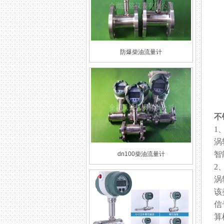
防爆柴油流量计
不
1
涡
智
dn100柴油流量计
2
涡
该
信
算