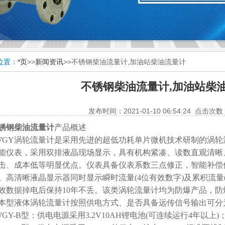
位置：
*页
>>
新闻资讯
>>不锈钢柴油流量计,加油站柴油流量计
不锈钢柴油流量计,加油站柴
发布时间：2021-01-10 06:54:24 点击次数
锈钢柴油流量计
产品概述
WGY涡轮流量计是采用先进的超低功耗单片微机技术研制的涡
能仪表，采用双排液晶现场显示，具有机构紧凑、读数直观清晰
击、成本低等明显优点。仪表具备仪表系数三点修正，智能补偿
。高清晰液晶显示器同时显示瞬时流量(4位有效数字)及累积流量
效数据掉电后保持10年不丢。该类涡轮流量计均为防爆产品，防爆等
本型液体涡轮流量计按照供电方式、是否具备远传信号输出可分为LW
WGY-B型：供电电源采用3.2V10AH锂电池(可连续运行4年以上