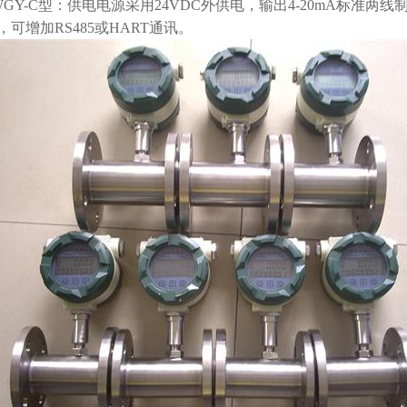
WGY-C型：供电电源采用24VDC外供电，输出4-20mA标准
，可增加RS485或HART通讯。