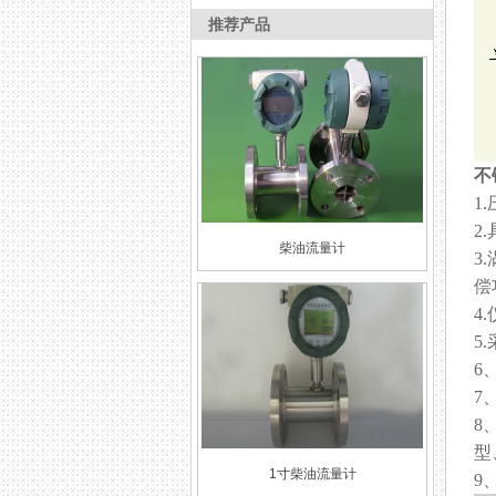
推荐产品
不
1
2
柴油流量计
3
偿
4
5
6
7
8
型
1寸柴油流量计
9