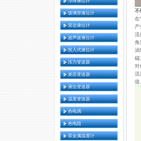
浮球液位计
不
玻璃管液位计
在
雷达液位计
产
流
超声波液位计
角
投入式液位计
涡
磁
压力变送器
对
流
差压变送器
值
液位变送器
温度变送器
热电偶
热电阻
双金属温度计