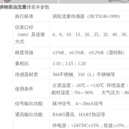
锈钢柴油流量计
基本参数
执行标准
涡轮流量传感器（JB/T9246-1999）
仪表口径
（mm）及连接
4、6、10、15、20、25、32、40、
方式
精度等级
±1%R、±0.5%R、±0.2%R（需特制）
量程比
1:10；1:15；1:20
传感器材质
304不锈钢、316（L）不锈钢等
介质温度：-20℃～+120℃ 环境温度：-
使用条件
相对湿度：5%～90% 大气压力：86Kp
信号输出功能
脉冲信号、4～20mA信号
通讯输出功能
RS485通讯、HART协议等
外电源：+24VDC±15%，纹波≤±5%