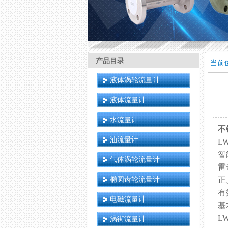
产品目录
当前
液体涡轮流量计
液体流量计
水流量计
不
油流量计
L
智
气体涡轮流量计
雷
椭圆齿轮流量计
正
有
电磁流量计
基
L
涡街流量计