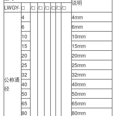
说明
LWGY-
□
/□
/□
/□
/□
/□
/□
4
4mm
6
6mm
10
10mm
15
15mm
20
20mm
25
25mm
32
32mm
公称通
40
40mm
径
50
50mm
65
65mm
80
80mm