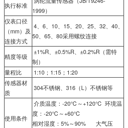
涡轮流量传感器（JB/T9246-
执行标准
1999）
仪表口径
4、6、10、15、20、25、32、40、
（mm）及
50、65、80采用螺纹连接
连接方式
±1%R、±0.5%R、±0.2%R（需特
精度等级
制）
量程比
1:10；1:15；1:20
传感器材
304不锈钢、316（L）不锈钢等
质
介质温度：-20℃～+120℃ 环境温
度：-20℃～+60℃
使用条件
相对湿度：5%～90% 大气压