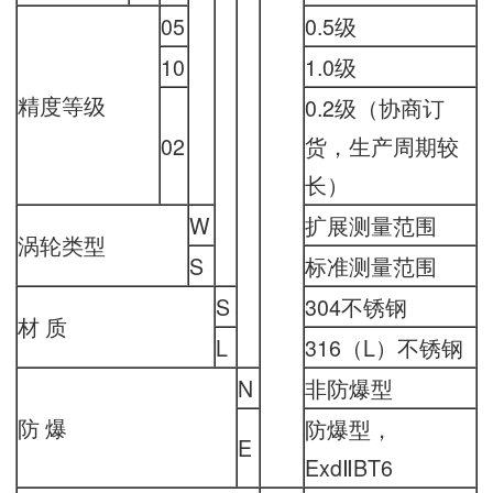
05
0.5级
10
1.0级
精度等级
0.2级（协商订
02
货，生产周期较
长）
W
扩展测量范围
涡轮类型
S
标准测量范围
S
304不锈钢
材 质
L
316（L）不锈钢
N
非防爆型
防 爆
防爆型，
E
ExdⅡBT6