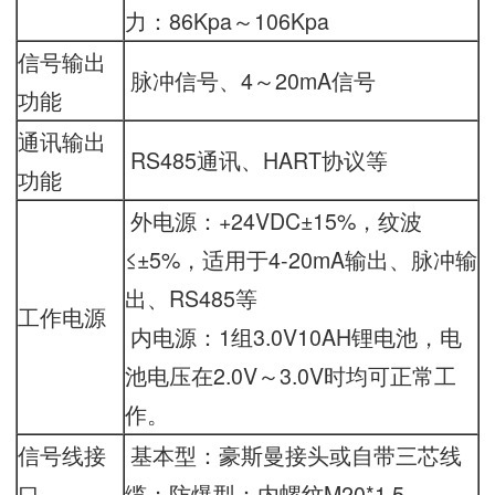
力：86Kpa～106Kpa
信号输出
脉冲信号、4～20mA信号
功能
通讯输出
RS485通讯、HART协议等
功能
外电源：+24VDC±15%，纹波
≤±5%，适用于4-20mA输出、脉冲输
出、RS485等
工作电源
内电源：1组3.0V10AH锂电池，电
池电压在2.0V～3.0V时均可正常工
作。
信号线接
基本型：豪斯曼接头或自带三芯线
口
缆；防爆型：内螺纹M20*1.5