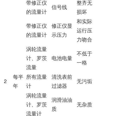
带修正仪
整齐无
信号线
的流量计
损坏
和实际
带修正仪
修正仪显
运行压
的流量计
示压力
力吻合
涡轮流量
不低于
计、罗茨
电池电量
一格
流量
每半
所有流量
清洗表前
2
无污垢
年
计
过滤器
涡轮流量
润滑油油
计、罗茨
无杂质
质
流量计