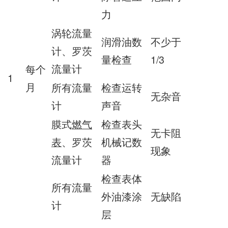
力
涡轮流量
润滑油数
不少于
计、罗茨
量检查
1/3
流量计
每个
1
月
所有流量
检查运转
无杂音
计
声音
膜式
燃气
检查表头
无卡阻
表
、罗茨
机械记数
现象
流量计
器
检查表体
所有流量
外油漆涂
无缺陷
计
层